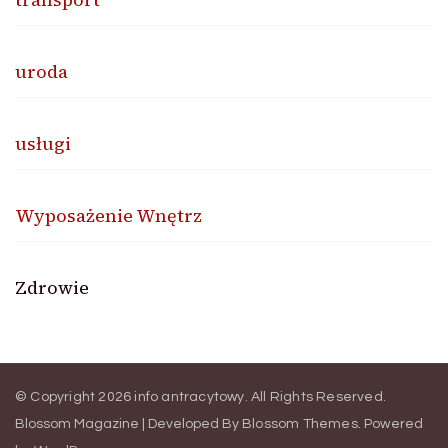
uroda
usługi
Wyposażenie Wnętrz
Zdrowie
© Copyright 2026
info antracytowy
. All Rights Reserved.
Blossom Magazine | Developed By
Blossom Themes
.
Powered