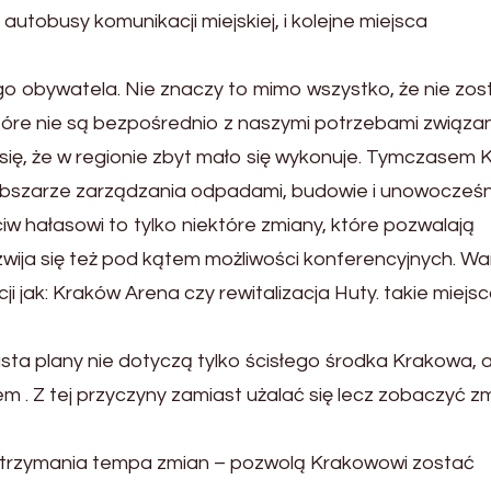
autobusy komunikacji miejskiej, i kolejne miejsca
o obywatela. Nie znaczy to mimo wszystko, że nie zos
które nie są bezpośrednio z naszymi potrzebami związa
ię, że w regionie zbyt mało się wykonuje. Tymczasem
 obszarze zarządzania odpadami, budowie i unowocześn
ciw hałasowi to tylko niektóre zmiany, które pozwalają
ozwija się też pod kątem możliwości konferencyjnych. W
 jak: Kraków Arena czy rewitalizacja Huty. takie miejs
 plany nie dotyczą tylko ścisłego środka Krakowa, a
 . Z tej przyczyny zamiast użalać się lecz zobaczyć z
ć utrzymania tempa zmian – pozwolą Krakowowi zostać