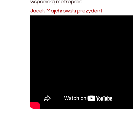
wspaniałą metropolia.
Jacek Majchrowski prezydent