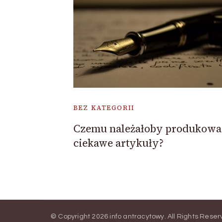
BEZ KATEGORII
Czemu należałoby produkowa
ciekawe artykuły?
© Copyright 2026
info antracytowy
. All Rights Rese