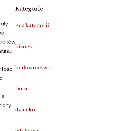
Kategorie
tały
Bez kategorii
ne.
 Kraków
biznes
ianiu
budownictwo
artość
ca
Dom
le
miany
dziecko
edukacja