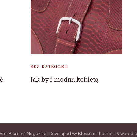
BEZ KATEGORII
ć
Jak być modną kobietą
rved.
Blossom Magazine | Developed By
Blossom Themes
.
Powered 