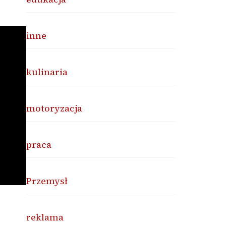
inne
kulinaria
motoryzacja
praca
Przemysł
reklama